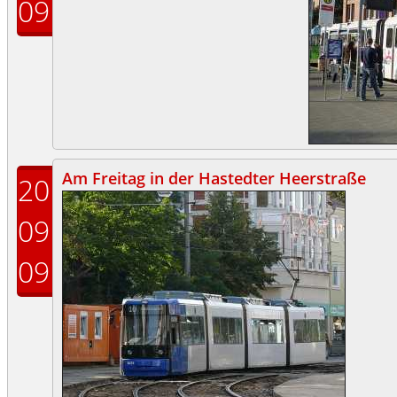
09
Am Freitag in der Hastedter Heerstraße
20
09
09