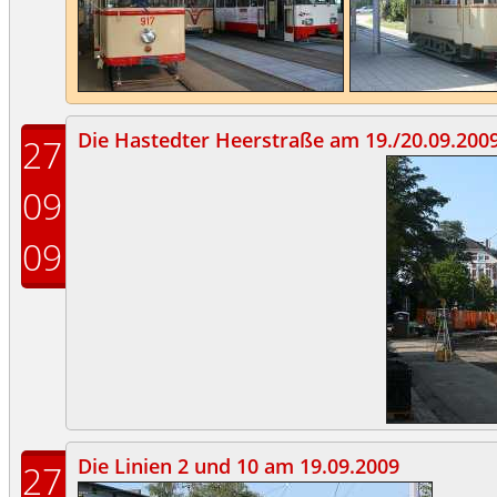
Die Hastedter Heerstraße am 19./20.09.200
27
09
09
Die Linien 2 und 10 am 19.09.2009
27