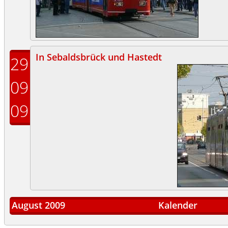
In Sebaldsbrück und Hastedt
29
09
09
August 2009
Kalender