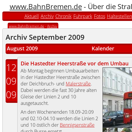
www.BahnBremen.de
- Über die Str
Aktuell
Archiv
Chronik
Fuhrpark
Fotos
Haltestellen
www.BahnBremen.de
-
Archiv
Archiv September 2009
August 2009
Kalender
Die Hastedter Heerstraße vor dem Umbau
12
Ab Montag beginnen Umbauarbeiten
in der Hastedter Heerstraße zwischen
09
der Deichbruch- und
Malerstraße
.
Dabei werden die fast 30 Jahre alten
09
Gleise der Linien 2 und 10
ausgetauscht.
An den Wochenenden 18.09-20.09
und 02.10-04.10 werden die Linien 2
und 10 östlich der
Bennigsenstraße
durch Busse ersetzt.