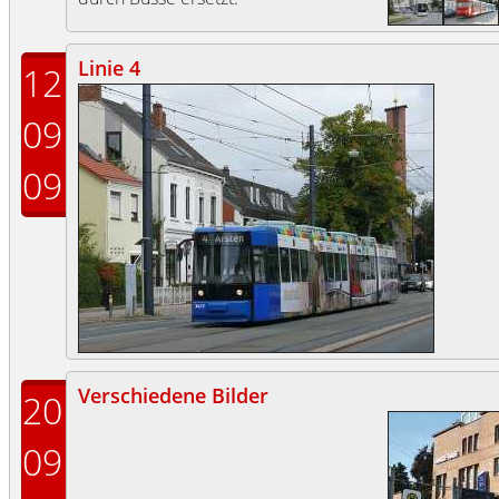
Linie 4
12
09
09
Verschiedene Bilder
20
09