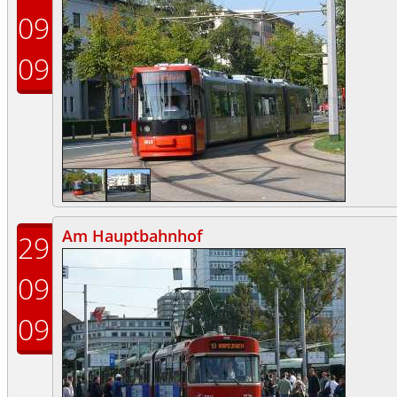
09
09
Am Hauptbahnhof
29
09
09