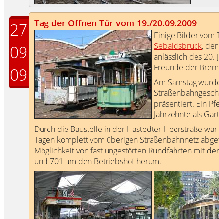
Tag der Offnen Tür vom 19./20.09.2009
27
Einige Bilder vom 
Sebaldsbrück
, de
09
anlässlich des 20.
Freunde der Breme
09
Am Samstag wurde 
Straßenbahngeschi
präsentiert. Ein P
Jahrzehnte als Gar
Durch die Baustelle in der Hastedter Heerstraße war
Tagen komplett vom überigen Straßenbahnnetz abgetr
Möglichkeit von fast ungestörten Rundfahrten mit de
und 701 um den Betriebshof herum.