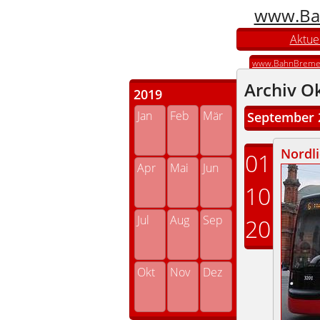
www.Ba
Aktuel
www.BahnBreme
Archiv O
2019
Jan
Feb
Mär
September 
Nordli
01
Apr
Mai
Jun
10
Jul
Aug
Sep
20
Okt
Nov
Dez