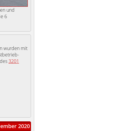
gen und
ie 6
en wurden mit
tbetrieb-
 des
3201
ember 2020