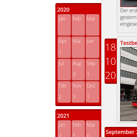
2020
Der ers
gestern
Jan
Feb
Mär
eingese
Apr
Mai
Jun
Testbe
18
1
10
Jul
Aug
Sep
20
3
1
Okt
Nov
Dez
2
3
1
2021
Jan
Feb
Mär
September 
2
5
6