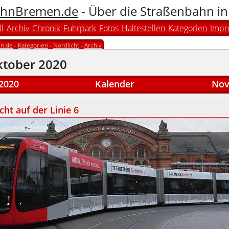
hnBremen.de
- Über die Straßenbahn i
l
Archiv
Chronik
Fuhrpark
Fotos
Haltestellen
Kategorien
Impr
n.de
-
Kategorien
-
Nordlicht
-
Archiv
ktober 2020
2020
Kalender
Nov
cht auf der Linie 6