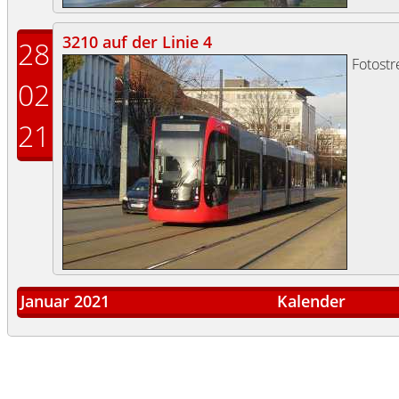
3210 auf der Linie 4
28
Fotost
02
21
Januar 2021
Kalender