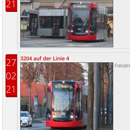
21
3204 auf der Linie 4
27
Fotost
02
21