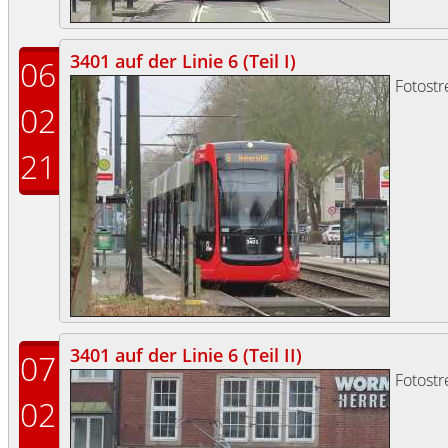
3401 auf der Linie 6 (Teil I)
06
Fotost
02
21
3401 auf der Linie 6 (Teil II)
07
Fotost
02