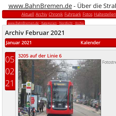
www.BahnBremen.de
- Über die Str
Aktuell
Archiv
Chronik
Fuhrpark
Fotos
Haltestellen
www.BahnBremen.de
-
Kategorien
-
Nordlicht
-
Archiv
Archiv Februar 2021
Januar 2021
Kalender
3205 auf der Linie 6
05
Fotost
02
21