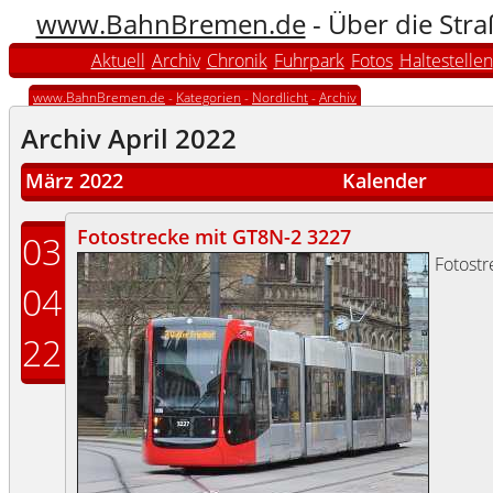
www.BahnBremen.de
- Über die Str
Aktuell
Archiv
Chronik
Fuhrpark
Fotos
Haltestellen
www.BahnBremen.de
-
Kategorien
-
Nordlicht
-
Archiv
Archiv April 2022
März 2022
Kalender
Fotostrecke mit GT8N-2 3227
03
Fotost
04
22