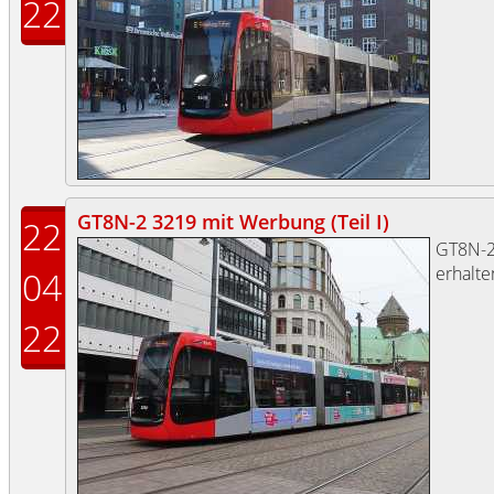
22
GT8N-2 3219 mit Werbung (Teil I)
22
GT8N-
erhalte
04
22