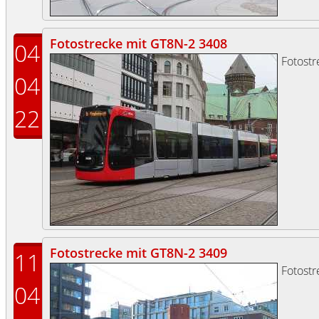
Fotostrecke mit GT8N-2 3408
04
Fotost
04
22
Fotostrecke mit GT8N-2 3409
11
Fotost
04