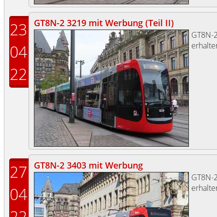
GT8N-2 3219 mit Werbung (Teil II)
23
GT8N-
erhalte
04
22
GT8N-2 3403 mit Werbung
27
GT8N-
erhalte
04
22