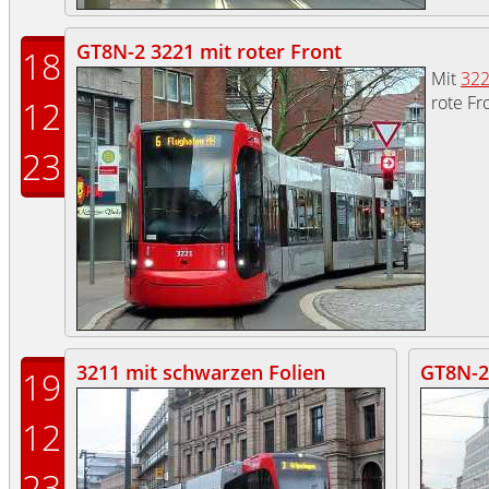
GT8N-2 3221 mit roter Front
18
Mit
32
rote Fr
12
23
3211 mit schwarzen Folien
GT8N-2
19
12
23