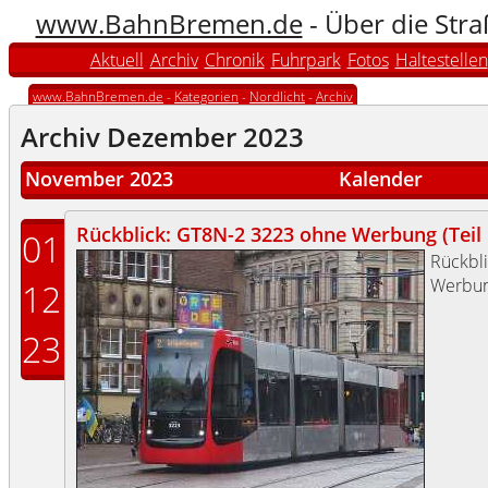
www.BahnBremen.de
- Über die Str
Aktuell
Archiv
Chronik
Fuhrpark
Fotos
Haltestellen
www.BahnBremen.de
-
Kategorien
-
Nordlicht
-
Archiv
Archiv Dezember 2023
November 2023
Kalender
Rückblick: GT8N-2 3223 ohne Werbung (Teil I
01
Rückbl
Werbun
12
23