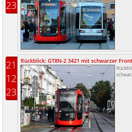
23
Rückblick: GT8N-2 3421 mit schwarzer Front (
21
Rückbl
schwarz
12
23