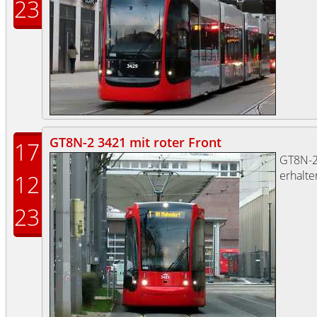
23
GT8N-2 3421 mit roter Front
17
GT8N-
erhalte
12
23