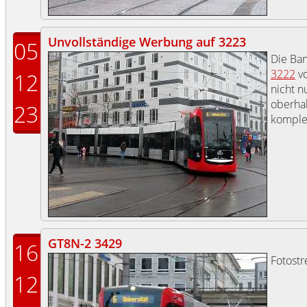
Unvollständige Werbung auf 3223
05
Die Ba
3222
vo
12
nicht n
oberhal
23
komplet
GT8N-2 3429
16
Fotost
12