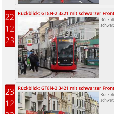
Rückblick: GT8N-2 3221 mit schwarzer Front (
22
Rückbl
schwarz
12
23
Rückblick: GT8N-2 3421 mit schwarzer Front (
23
Rückbl
schwarz
12