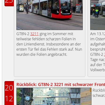
GT8N-2
3211
ging im Sommer mit
Am 13.12
teilweise fehlden scharzen Folien in
im Oster
den Liniendienst. Insbesondere an der
aufgehal
ersten Tür fiel das Fehlen stark auf. Nun
besprüht
wurden die Folien angebracht.
GT8N-2
Tage nac
auf der T
Vollwerb
Rückblick: GT8N-2 3221 mit schwarzer Front (
20
Rückbl
schwarz
12