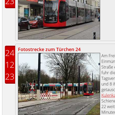
23
Fotostrecke zum Türchen 24
24
Am Frei
Einmün
12
Straße 
fuhr di
23
Tagsver
und 8 
getausc
Kulenk
Schiene
22 weit
Minuten