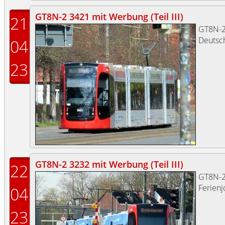
GT8N-2 3421 mit Werbung (Teil III)
21
GT8N-
Deutsch
04
23
GT8N-2 3232 mit Werbung (Teil III)
22
GT8N-
Ferienj
04
23