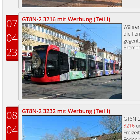
GT8N-2 3216 mit Werbung (Teil I)
07
Währe
die Fer
04
gegente
Bremer
23
GT8N-2 3232 mit Werbung (Teil I)
08
GT8N-
3216
u
04
Freizei
Ferienj