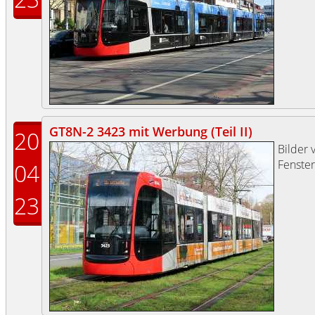
GT8N-2 3423 mit Werbung (Teil II)
20
Bilder 
Fenste
04
23