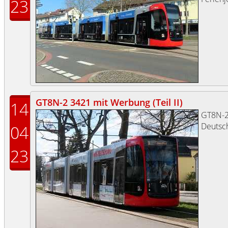
23
GT8N-2 3421 mit Werbung (Teil II)
14
GT8N-
Deutsch
04
23