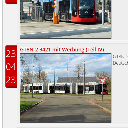
GT8N-2 3421 mit Werbung (Teil IV)
23
GT8N-
Deutsch
04
23