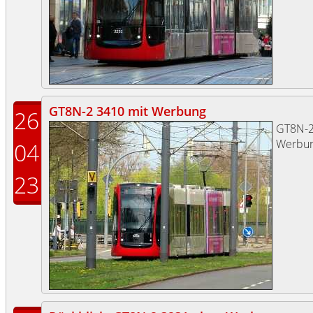
GT8N-2 3410 mit Werbung
26
GT8N-
Werbun
04
23