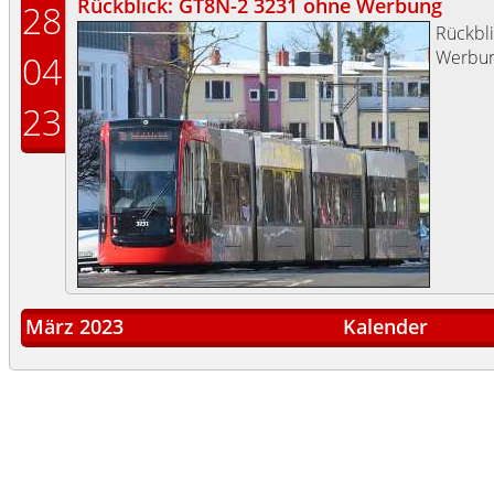
Rückblick: GT8N-2 3231 ohne Werbung
28
Rückbl
Werbun
04
23
März 2023
Kalender