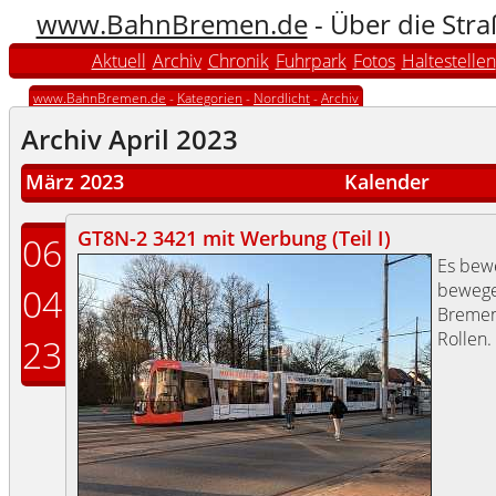
www.BahnBremen.de
- Über die Str
Aktuell
Archiv
Chronik
Fuhrpark
Fotos
Haltestellen
www.BahnBremen.de
-
Kategorien
-
Nordlicht
-
Archiv
Archiv April 2023
März 2023
Kalender
GT8N-2 3421 mit Werbung (Teil I)
06
Es bewe
bewege
04
Bremen
Rollen.
23