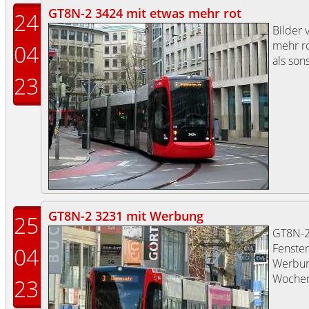
GT8N-2 3424 mit etwas mehr rot
24
Bilder
mehr ro
04
als sons
23
GT8N-2 3231 mit Werbung
25
GT8N-
Fenster
04
Werbung
Wochen
23