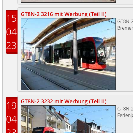
GT8N-2 3216 mit Werbung (Teil II)
15
GT8N-
Bremer
04
23
GT8N-2 3232 mit Werbung (Teil II)
19
GT8N-
Ferienj
04
23