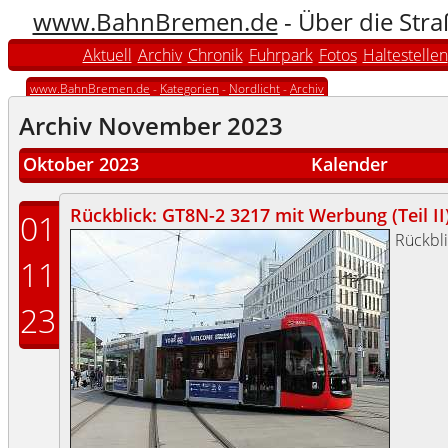
www.BahnBremen.de
- Über die Str
Aktuell
Archiv
Chronik
Fuhrpark
Fotos
Haltestellen
www.BahnBremen.de
-
Kategorien
-
Nordlicht
-
Archiv
Archiv November 2023
Oktober 2023
Kalender
Rückblick: GT8N-2 3217 mit Werbung (Teil II
01
Rückbl
11
23