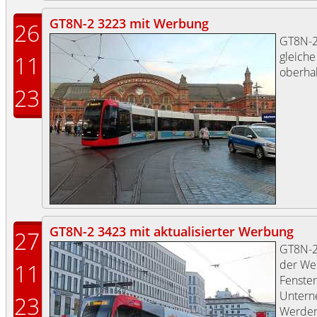
GT8N-2 3223 mit Werbung
26
GT8N-
gleiche
11
oberhal
23
GT8N-2 3423 mit aktualisierter Werbung
27
GT8N-
der We
11
Fenste
Untern
23
Werder 