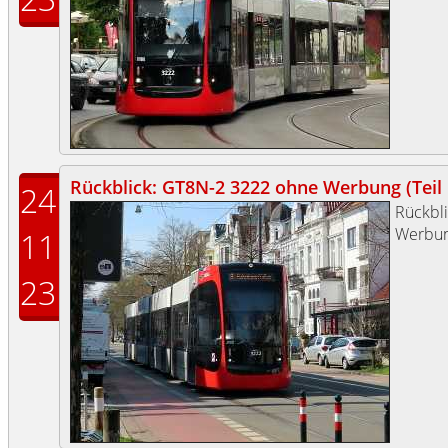
Rückblick: GT8N-2 3222 ohne Werbung (Teil I
24
Rückbl
Werbun
11
23