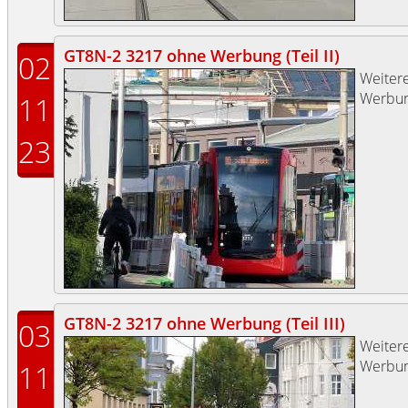
GT8N-2 3217 ohne Werbung (Teil II)
02
Weiter
Werbun
11
23
GT8N-2 3217 ohne Werbung (Teil III)
03
Weiter
Werbun
11