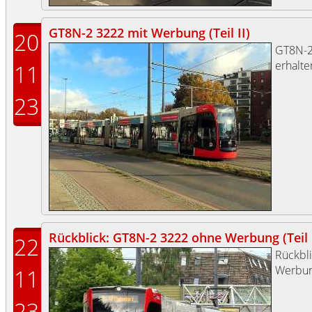
GT8N-2 3222 mit Werbung (Teil II)
20
GT8N-2
erhalte
11
23
Rückblick: GT8N-2 3222 ohne Werbung (Teil 
22
Rückbl
Werbun
11
23