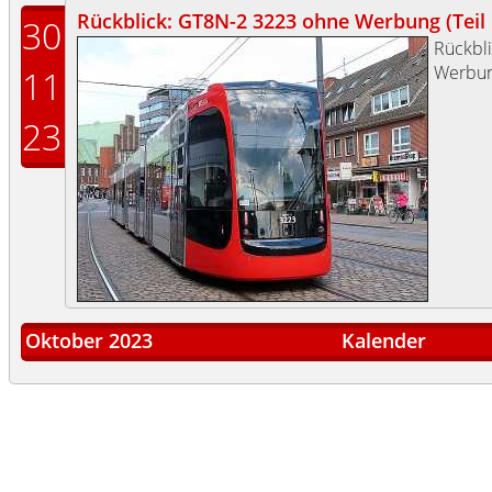
Rückblick: GT8N-2 3223 ohne Werbung (Teil 
30
Rückbl
Werbun
11
23
Oktober 2023
Kalender