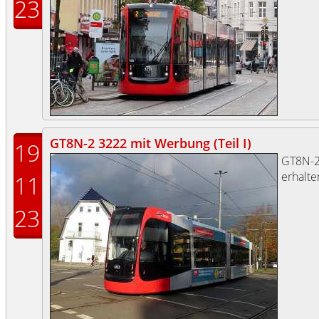
23
GT8N-2 3222 mit Werbung (Teil I)
19
GT8N-2
erhalte
11
23