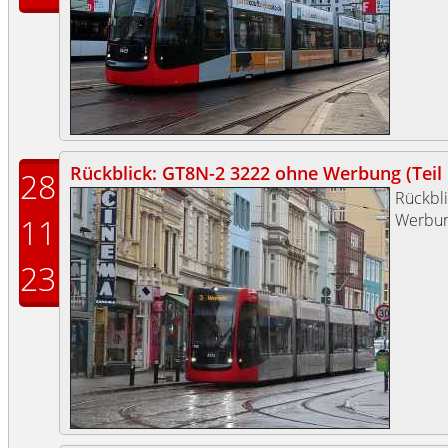
Rückblick: GT8N-2 3222 ohne Werbung (Teil I
28
Rückbl
Werbun
11
23