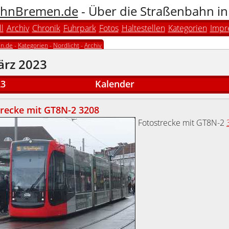
hnBremen.de
- Über die Straßenbahn i
l
Archiv
Chronik
Fuhrpark
Fotos
Haltestellen
Kategorien
Impr
n.de
-
Kategorien
-
Nordlicht
-
Archiv
ärz 2023
23
Kalender
trecke mit GT8N-2 3208
Fotostrecke mit GT8N-2