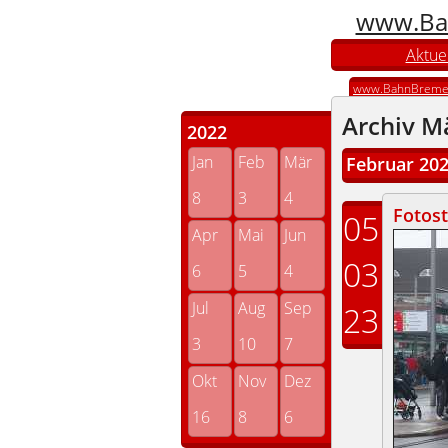
www.Ba
Aktuel
www.BahnBreme
Archiv M
2022
Jan
Feb
Mär
Februar 20
8
3
4
Fotos
05
Apr
Mai
Jun
03
6
5
4
Jul
Aug
Sep
23
3
10
7
Okt
Nov
Dez
16
8
6