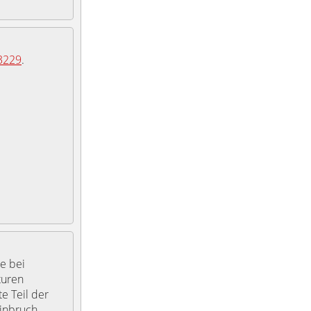
3229
.
e bei
turen
te Teil der
inbruch,