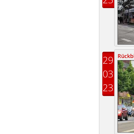
Rückbl
29
03
23