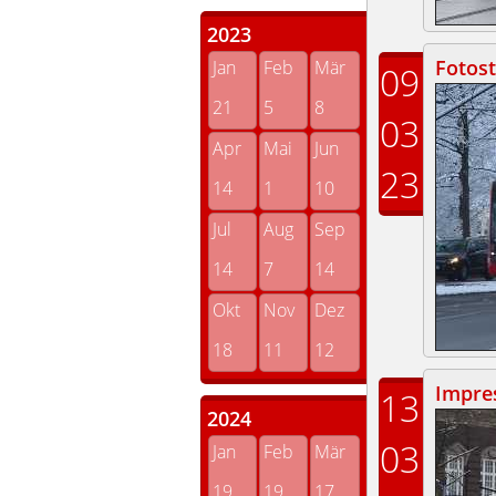
2023
Fotos
Jan
Feb
Mär
09
21
5
8
03
Apr
Mai
Jun
23
14
1
10
Jul
Aug
Sep
14
7
14
Okt
Nov
Dez
18
11
12
Impres
13
2024
03
Jan
Feb
Mär
19
19
17