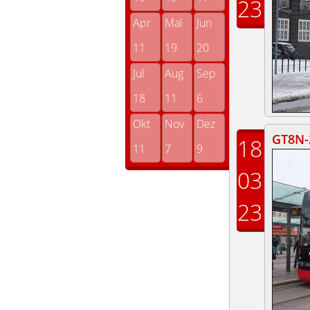
23
Apr
Mai
Jun
11
19
20
Jul
Aug
Sep
18
11
6
Okt
Nov
Dez
GT8N-2
18
11
7
9
03
23