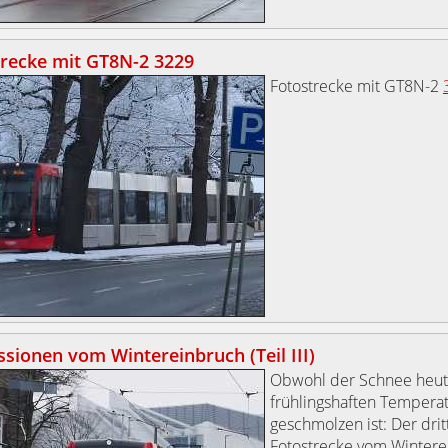
trecke mit GT8N-2 3229
Fotostrecke mit GT8N-2
sionen vom Wintereinbruch (Teil III)
Obwohl der Schnee heut
frühlingshaften Tempera
geschmolzen ist: Der drit
Fotostrecke vom Wintere