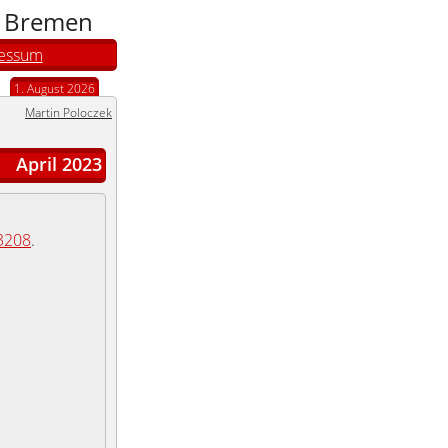
n Bremen
essum
1. August 2026
Martin Poloczek
April 2023
3208
.