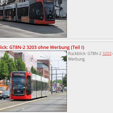
ick: GT8N-2 3203 ohne Werbung (Teil I)
Rückblick: GT8N-2
3203
Werbung.