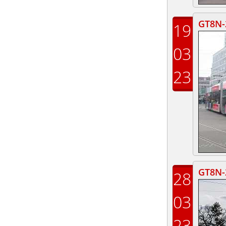
GT8N-2
19
03
23
GT8N-
28
03
23