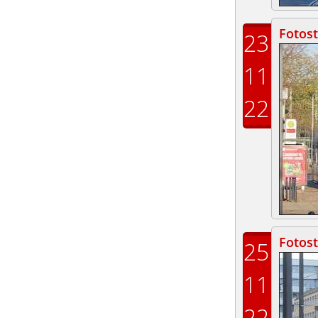
Fotost
23
11
22
Fotost
25
11
22