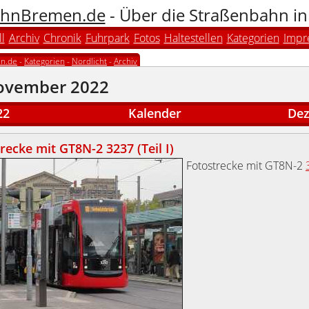
hnBremen.de
- Über die Straßenbahn i
l
Archiv
Chronik
Fuhrpark
Fotos
Haltestellen
Kategorien
Impr
n.de
-
Kategorien
-
Nordlicht
-
Archiv
ovember 2022
22
Kalender
Dez
recke mit GT8N-2 3237 (Teil I)
Fotostrecke mit GT8N-2