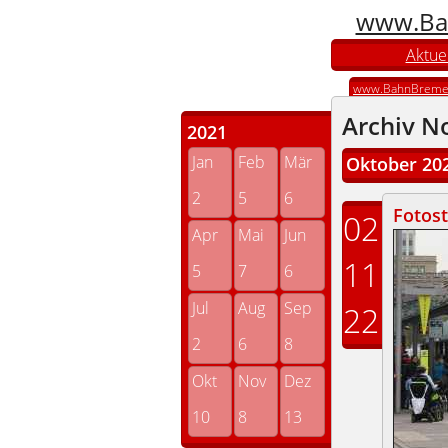
www.Ba
Aktuel
www.BahnBreme
Archiv N
2021
Jan
Feb
Mär
Oktober 20
2
5
6
Fotost
02
Apr
Mai
Jun
11
5
7
6
Jul
Aug
Sep
22
2
6
8
Okt
Nov
Dez
10
8
13