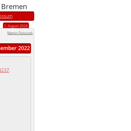
n Bremen
essum
1. August 2026
Martin Poloczek
ember 2022
3237
.