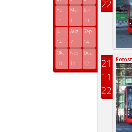
22
Apr
Mai
Jun
14
1
10
Jul
Aug
Sep
14
7
14
Okt
Nov
Dez
Fotost
21
18
11
12
11
22