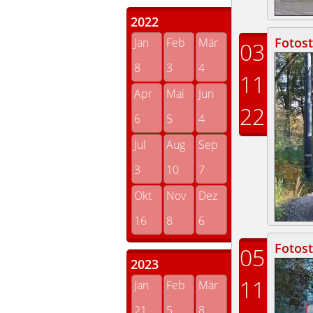
2022
Fotost
Jan
Feb
Mär
03
8
3
4
11
Apr
Mai
Jun
22
6
5
4
Jul
Aug
Sep
3
10
7
Okt
Nov
Dez
16
8
6
Fotos
05
2023
11
Jan
Feb
Mär
21
5
8