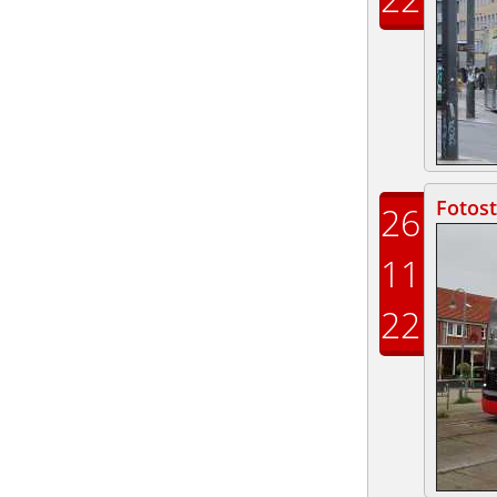
Fotost
26
11
22