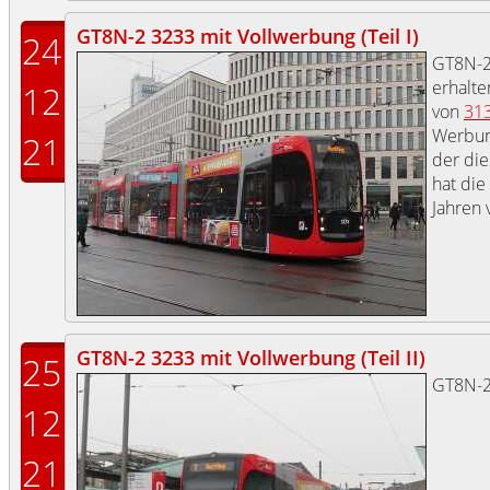
GT8N-2 3233 mit Vollwerbung (Teil I)
24
GT8N-
erhalte
12
von
31
Werbun
21
der di
hat die
Jahren 
GT8N-2 3233 mit Vollwerbung (Teil II)
25
GT8N-
12
21