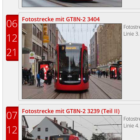
Fotostrecke mit GT8N-2 3404
06
Fotost
Linie 3.
12
21
Fotostrecke mit GT8N-2 3239 (Teil II)
07
Fotost
Linie 4.
12