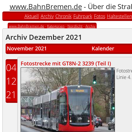
www.BahnBremen.de
- Über die Str
Aktuell
Archiv
Chronik
Fuhrpark
Fotos
Haltestellen
www.BahnBremen.de
-
Kategorien
-
Nordlicht
-
Archiv
Archiv Dezember 2021
November 2021
Kalender
Fotostrecke mit GT8N-2 3239 (Teil I)
04
Fotost
Linie 4.
12
21