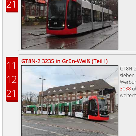
21
GT8N-2 3235 in Grün-Weiß (Teil I)
11
GT8N-
sieben
12
Werbun
3038
ü
21
weiterh