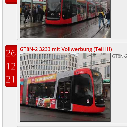
GT8N-2 3233 mit Vollwerbung (Teil III)
26
GT8N-
12
21