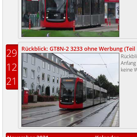
Rückblick: GT8N-2 3233 ohne Werbung (Teil I
29
Rückbli
Anfang
12
keine 
21