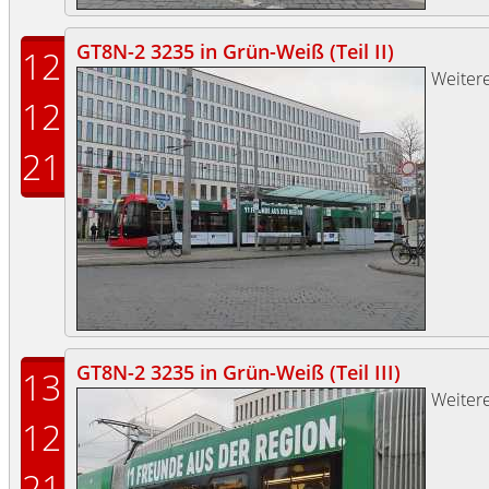
GT8N-2 3235 in Grün-Weiß (Teil II)
12
Weitere
12
21
GT8N-2 3235 in Grün-Weiß (Teil III)
13
Weitere
12
21