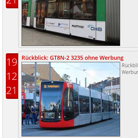
Rückblick: GT8N-2 3235 ohne Werbung
19
Rückbl
Werbun
12
21