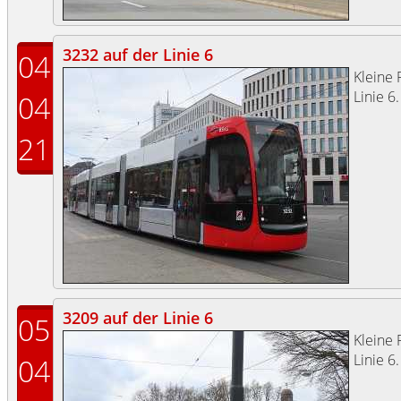
3232 auf der Linie 6
04
Kleine 
Linie 6.
04
21
3209 auf der Linie 6
05
Kleine 
Linie 6.
04