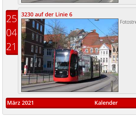
3230 auf der Linie 6
25
Fotost
04
21
März 2021
Kalender