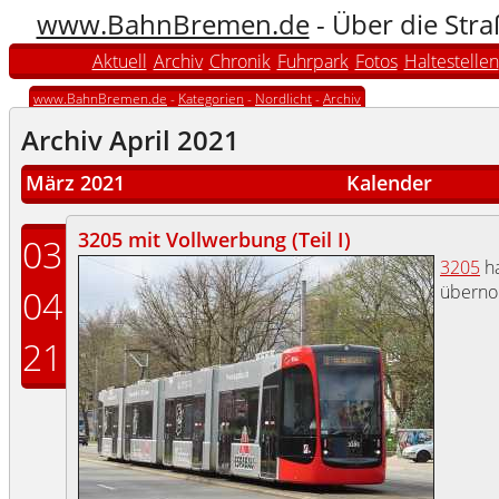
www.BahnBremen.de
- Über die Str
Aktuell
Archiv
Chronik
Fuhrpark
Fotos
Haltestellen
www.BahnBremen.de
-
Kategorien
-
Nordlicht
-
Archiv
Archiv April 2021
März 2021
Kalender
3205 mit Vollwerbung (Teil I)
03
3205
ha
übern
04
21