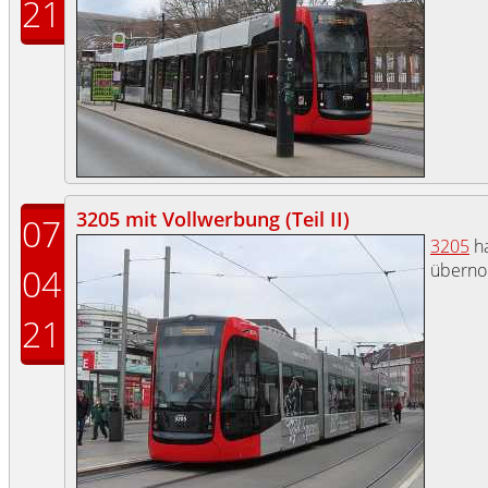
21
3205 mit Vollwerbung (Teil II)
07
3205
ha
übern
04
21