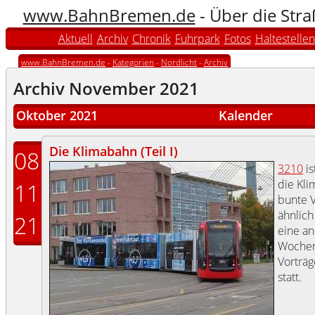
www.BahnBremen.de
- Über die Str
Aktuell
Archiv
Chronik
Fuhrpark
Fotos
Haltestellen
www.BahnBremen.de
-
Kategorien
-
Nordlicht
-
Archiv
Archiv November 2021
Oktober 2021
Kalender
Die Klimabahn (Teil I)
08
3210
is
die Kli
11
bunte V
ähnlic
21
eine an
Wochen
Vorträ
statt.