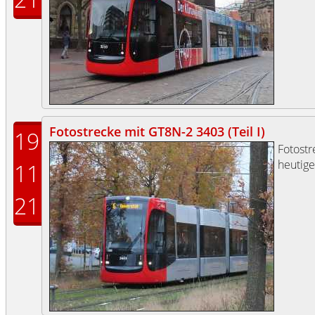
Fotostrecke mit GT8N-2 3403 (Teil I)
19
Fotost
heutige
11
21