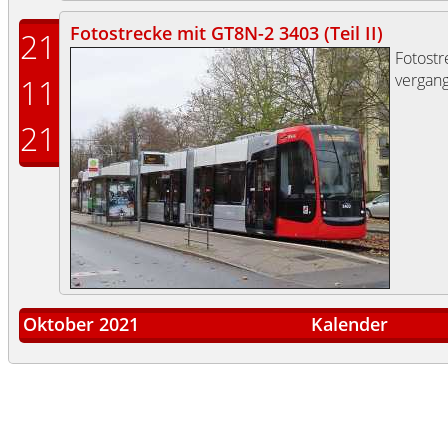
Fotostrecke mit GT8N-2 3403 (Teil II)
21
Fotost
vergang
11
21
Oktober 2021
Kalender