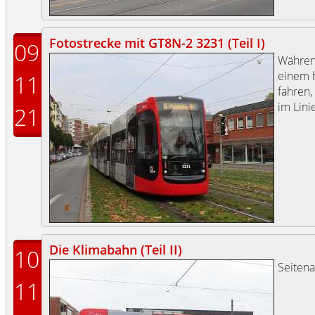
Fotostrecke mit GT8N-2 3231 (Teil I)
09
Währe
einem 
11
fahren,
im Lini
21
Die Klimabahn (Teil II)
10
Seitena
11