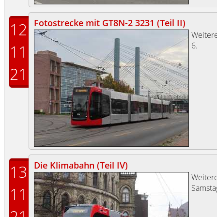
Fotostrecke mit GT8N-2 3231 (Teil II)
12
Weitere
6.
11
21
Die Klimabahn (Teil IV)
13
Weiter
Samsta
11
21