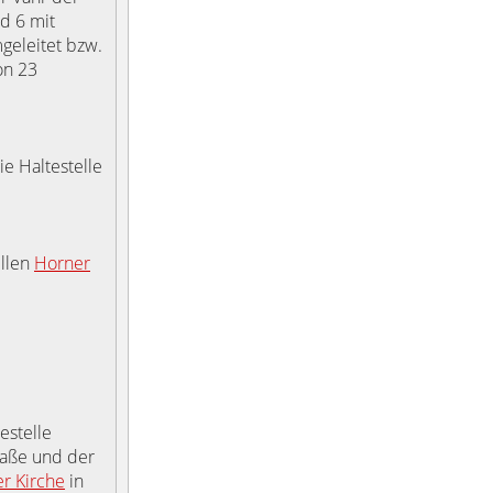
nd 6 mit
geleitet bzw.
on 23
e Haltestelle
ellen
Horner
estelle
raße und der
r Kirche
in