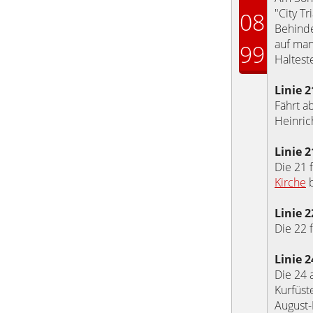
"City Tr
08
Behinde
auf man
99
Haltest
Linie 
Fährt a
Heinric
Linie 
Die 21 
Kirche
b
Linie 2
Die 22 
Linie 2
Die 24 
Kurfüst
August-