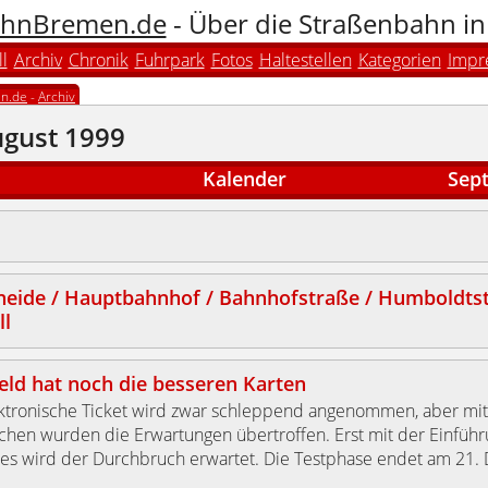
hnBremen.de
- Über die Straßenbahn i
l
Archiv
Chronik
Fuhrpark
Fotos
Haltestellen
Kategorien
Impr
n.de
-
Archiv
ugust 1999
Kalender
Sep
eide / Hauptbahnhof / Bahnhofstraße / Humboldtst
ll
eld hat noch die besseren Karten
ktronische Ticket wird zwar schleppend angenommen, aber mit
chen wurden die Erwartungen übertroffen. Erst mit der Einführ
es wird der Durchbruch erwartet. Die Testphase endet am 21