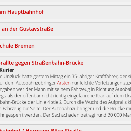
 am Hauptbahnhof
3 an der Gustavstraße
chule Bremen
prallte gegen Straßenbahn-Brücke
Kurier
m Unglück hatte gestern Mittag ein 35-jähriger Kraftfahrer, der 
auf dem Autobahnzubringer
Arsten
nur leichte Verletzungen zuz
angaben wer der Mann mit seinem Fahrzeug in Richtung Autoba
gs, als der offenbar nicht richtig eingefahrene Kran auf dem L
bahn-Brücke der Linie 4 stieß. Durch die Wucht des Aufpralls k
 Fahrzeug zur Seite. Der Autobahnzubringer und die Brücke m
hr gesperrt werden. Der Sachschaden beträgt rund 30 000 Mar
bahnhof / Hermann-Böse-Straße