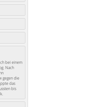
sich bei einem
og. Nach
hn
kw gegen die
ippte das
ussten bis
k.