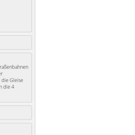
Straßenbahnen
er
 die Gleise
n die 4