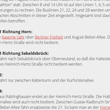
iathlon" statt. Zwischen 8 und 14 Uhr ist auf den Linien 1, 4, 5 u
rungen zu rechnen. Die Buslinien 21, 22, 24 und 28 werden um
chen Abschnitten in dieser Zeit eingestellt. Insgesamt sind dav
ellen betroffen.
21 Richtung Horn:
b
Kaserne Vahr
über
Berliner Freiheit
und August-Bebel-Allee. Di
h-Hertz-Straße wird nicht bedient.
21 Richtung Sebaldsbrück:
fährt nach Sebaldsbrück über Oberneuland, so daß die Haltest
is Heinrich-Hertz-Straße nicht bedient werden.
2:
fährt nur zwischen Kattenturm und der Kurfürstenallee.
4:
aus Rablinghausen endet an der Heinrich-Hertz-Straße. Die Halt
enallee wird auch nicht bedient. Zwischen Gustav-Radbruch-St
Bebel-Allee fährt ersatzweise die 21. So kann man an der
Horne