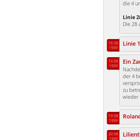
die 4 u
Linie 2
Die 28 
Linie
18.08
1999
Ein Za
19.08
1999
Nachde
der 4 b
verspro
zu betr
wieder 
Rolan
19.08
1999
Lilien
20.08
1999