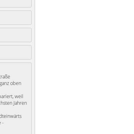
traße
 ganz oben
riert, weil
chsten Jahren
adteinwärts
 -