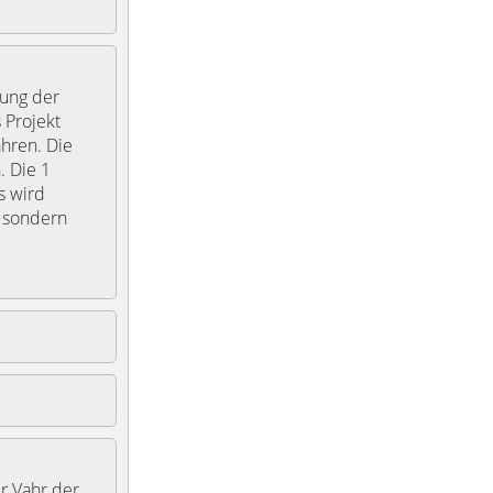
rung der
 Projekt
hren. Die
. Die 1
s wird
 sondern
r Vahr der