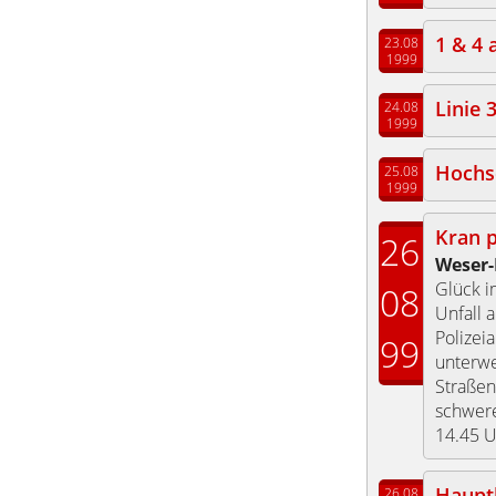
1 & 4
23.08
1999
Linie 
24.08
1999
Hochs
25.08
1999
Kran 
26
Weser-
Glück i
08
Unfall 
Polizei
99
unterwe
Straßen
schwere
14.45 U
Haupt
26.08