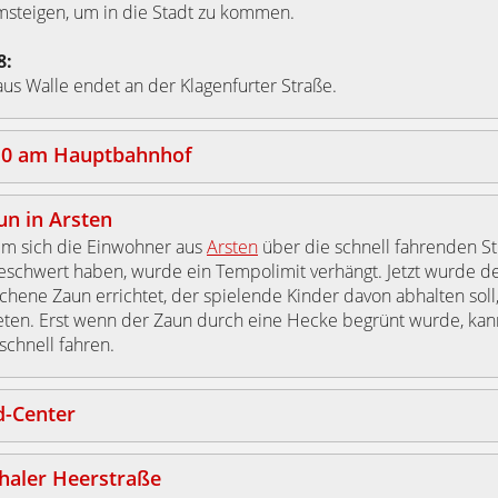
msteigen, um in die Stadt zu kommen.
8:
aus Walle endet an der Klagenfurter Straße.
 10 am Hauptbahnhof
un in Arsten
m sich die Einwohner aus
Arsten
über die schnell fahrenden 
eschwert haben, wurde ein Tempolimit verhängt. Jetzt wurde d
chene Zaun errichtet, der spielende Kinder davon abhalten soll,
eten. Erst wenn der Zaun durch eine Hecke begrünt wurde, kan
schnell fahren.
d-Center
thaler Heerstraße