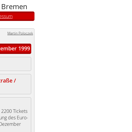
n Bremen
essum
Martin Poloczek
tember 1999
raße /
 2200 Tickets
ung des Euro-
. Dezember