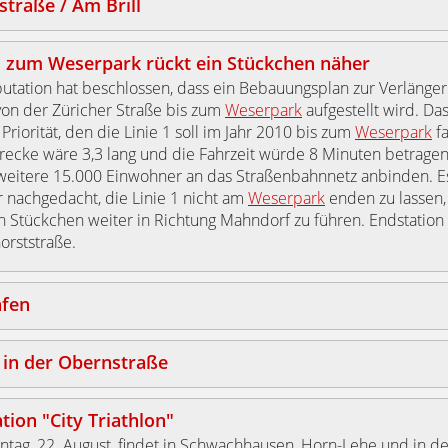
traße / Am Brill
1 zum Weserpark rückt ein Stückchen näher
utation hat beschlossen, dass ein Bebauungsplan zur Verlänge
von der Züricher Straße bis zum
Weserpark
aufgestellt wird. Das
Priorität, den die Linie 1 soll im Jahr 2010 bis zum
Weserpark
fa
recke wäre 3,3 lang und die Fahrzeit würde 8 Minuten betragen
eitere 15.000 Einwohner an das Straßenbahnnetz anbinden. E
 nachgedacht, die Linie 1 nicht am
Weserpark
enden zu lassen,
n Stückchen weiter in Richtung Mahndorf zu führen. Endstation
orststraße.
afen
 in der Obernstraße
tion "City Triathlon"
tag, 22. August, findet in Schwachhausen, Horn-Lehe und in de