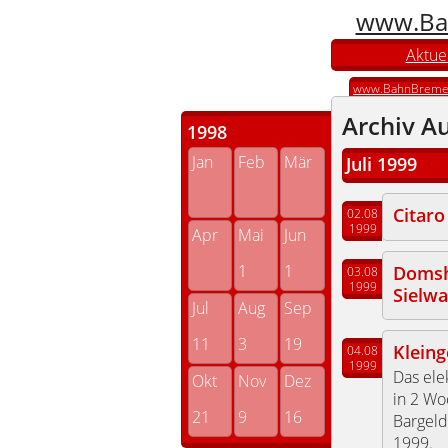
www.Ba
Aktuel
www.BahnBreme
Archiv A
1998
Jan
Feb
Mär
Juli 1999
Citaro
02.08
1999
Apr
Mai
Jun
1
1
Domsh
03.08
1999
Sielwa
Jul
Aug
Sep
11
3
19
Kleing
04.08
1999
Das ele
Okt
Nov
Dez
in 2 Wo
21
9
16
Bargeld
1999.