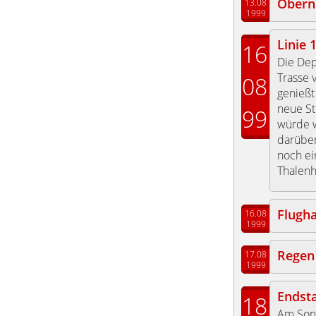
Oberns
13.08
1999
Linie 
16
Die Dep
Trasse 
08
genießt 
neue St
99
würde w
darüber
noch ei
Thalenh
Flugh
16.08
1999
Regen
17.08
1999
Endsta
18
Am Sonn