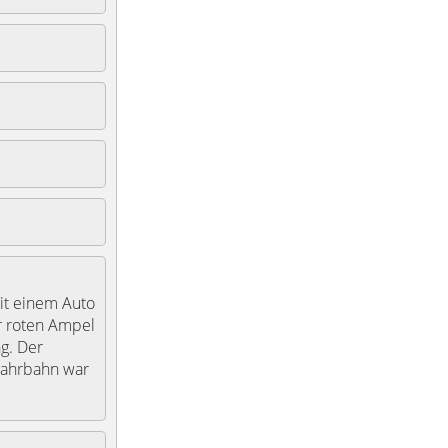
mit einem Auto
r roten Ampel
g. Der
 Fahrbahn war