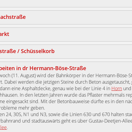
bachstraße
rkt
straße / Schüsselkorb
beiten in dr Hermann-Böse-Straße
woch (11. August) wird der Bahnkörper in der Hermann-Böse-S
t. Dabei werden die jetzigen Steine durch Beton ausgetauscht,
ann eine Asphaltdecke, genau wie bei der Linie 4 in
Horn
und
hausen. In den letzten Jahren wurde das Pflaster mehrmals repa
ine eingesackt sind. Mit der Betonbauweise dürfte es in den nä
Probleme mehr geben.
ien 24, 30S, N1 und N3, sowie die Linien 630 und 670 halten st
bahnrand und stadtauswärts geht es über Gustav-Deetjen-Allee
llee
.