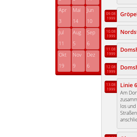
Apr
Mai
Jun
Gröpe
09.08
1999
3
14
10
Nords
10.08
Jul
Aug
Sep
1999
11
5
6
Domsh
11.08
1999
Okt
Nov
Dez
19
9
6
Domsh
12.08
1999
Linie 
13.08
1999
Am Donn
zusamme
los und
Straßen
anschli