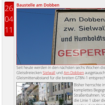
Baustelle am Dobben
26
04
11
Seit heute werden in den nächsten sechs Wochen die
Gleisdreiecken
Sielwall
und
Am Dobben
ausgetausch
Gleismittenabstand für die breiten GT8N-1 entsprec
Bisher herrschte i
komplettes Begegn
Straßenbahnen. Vo
die Linie 1 über d