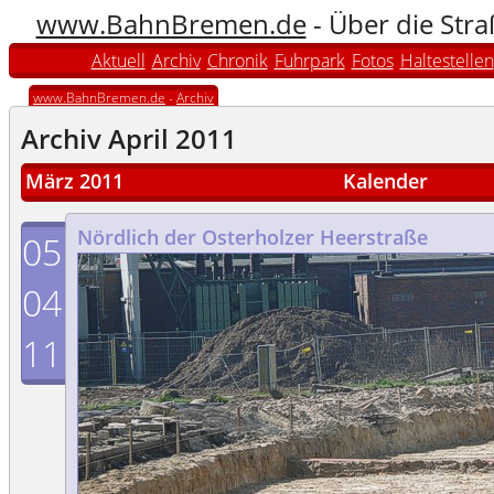
www.BahnBremen.de
- Über die Str
Aktuell
Archiv
Chronik
Fuhrpark
Fotos
Haltestellen
www.BahnBremen.de
-
Archiv
Archiv April 2011
März 2011
Kalender
Nördlich der Osterholzer Heerstraße
05
04
11