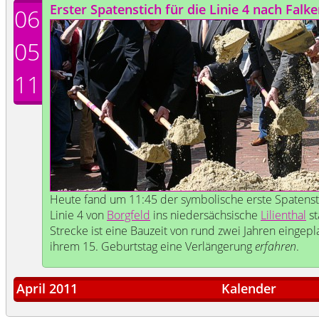
Erster Spatenstich für die Linie 4 nach Falk
06
05
11
Heute fand um 11:45 der symbolische erste Spatensti
Linie 4 von
Borgfeld
ins niedersächsische
Lilienthal
st
Strecke ist eine Bauzeit von rund zwei Jahren eingepla
ihrem 15. Geburtstag eine Verlängerung
erfahren
.
April 2011
Kalender