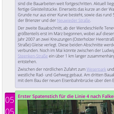
sind die Bauarbeiten weit fortgeschritten. Aktuell li
fertige Gleisteilstücke. Einerseits das kurze an der W
Grunde nur aus einer Kurve besteht, sowie das rund 
der Brienzer und der
Neuwieder Straße
.
Der zweite Bauabschnitt, ab der Wendeschleife Tene
größtenteils erst im März begonnen, wobei auf diese
Jahr 2007 an zwei Kreuzungen (Osterholzer Heerstr
Straße) Gleise verlegt. Diese beiden Abschnitte wer
verbunden. Noch im Mai könnte zwischen der Ludwi
Steenken-Straße
ein über 1 km langer zusammenhäng
entstehen.
Zwischen der nördlichen Zufahrt zum
Weserpark
un
westliche Rad- und Gehweg gebaut. Am dritten Bauab
mit dem Bau der neuen Eisenbahnbrücke über den 
Erster Spatenstich für die Linie 4 nach Falk
05
05