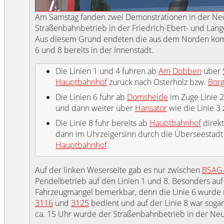
Am Samstag fanden zwei Demonstrationen in der Neus
Straßenbahnbetrieb in der Friedrich-Ebert- und Lan
Aus diesem Grund endeten die aus dem Norden komm
6 und 8 bereits in der Innenstadt.
Die Linien 1 und 4 fuhren ab
Am Dobben
über
Hauptbahnhof
zurück nach Osterholz bzw.
Borg
Die Linien 6 fuhr ab
Domsheide
im Zuge Linie 2
und dann weiter über
Hansator
wie die Linie 3
Die Linie 8 fuhr bereits ab
Hauptbahnhof
direkt
dann im Uhrzeigersinn durch die Überseestad
Hauptbahnhof
.
Auf der linken Weserseite gab es nur zwischen
BSAG
Pendelbetrieb auf den Linien 1 und 8. Besonders auf
Fahrzeugmangel bemerkbar, denn die Linie 6 wurde
3116
und
3125
bedient und auf der Linie 8 war sog
ca. 15 Uhr wurde der Straßenbahnbetrieb in der N