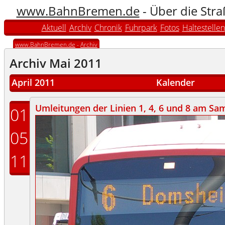
www.BahnBremen.de
- Über die Str
Aktuell
Archiv
Chronik
Fuhrpark
Fotos
Haltestellen
www.BahnBremen.de
-
Archiv
Archiv Mai 2011
April 2011
Kalender
Umleitungen der Linien 1, 4, 6 und 8 am Sa
01
05
11